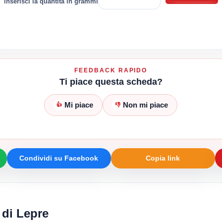
inserisci la quantità in grammi
FEEDBACK RAPIDO
Ti piace questa scheda?
Mi piace
Non mi piace
👍
👎
Condividi su Facebook
Copia link
 di Lepre