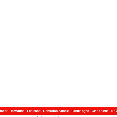
imenti
Bevande
Fastfood
Consumo calorie
Fabbisogno
Classifiche
Ne