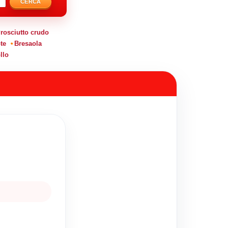
CERCA
rosciutto crudo
te
Bresaola
llo