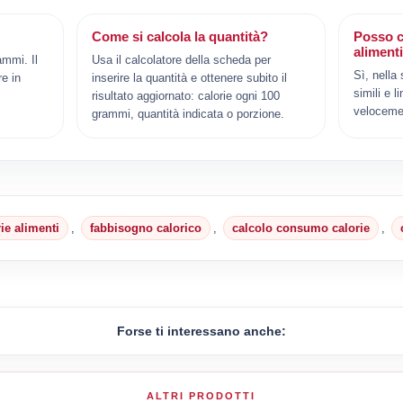
Come si calcola la quantità?
Posso c
aliment
ammi. Il
Usa il calcolatore della scheda per
Sì, nella
e in
inserire la quantità e ottenere subito il
simili e l
risultato aggiornato: calorie ogni 100
veloceme
grammi, quantità indicata o porzione.
rie alimenti
,
fabbisogno calorico
,
calcolo consumo calorie
,
Forse ti interessano anche:
ALTRI PRODOTTI