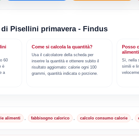
 di Pisellini primavera - Findus
ini
Come si calcola la quantità?
Posso c
aliment
Usa il calcolatore della scheda per
no 60
Sì, nella
inserire la quantità e ottenere subito il
e è
simili e l
risultato aggiornato: calorie ogni 100
e a
veloceme
grammi, quantità indicata o porzione.
rie alimenti
,
fabbisogno calorico
,
calcolo consumo calorie
,