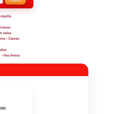
CERCA
cipolla
erranea
in salsa
imone - Cameo
indus
Uva fresca
mmi