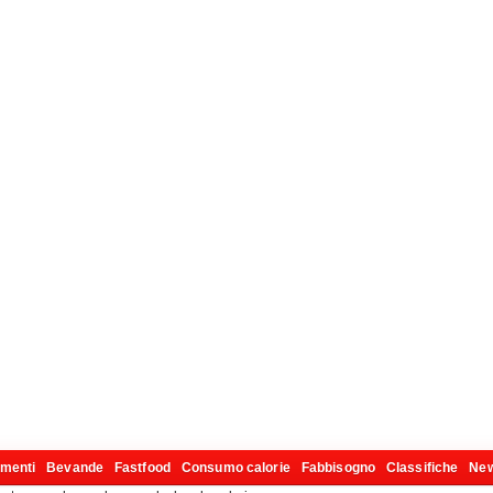
imenti
Bevande
Fastfood
Consumo calorie
Fabbisogno
Classifiche
Ne