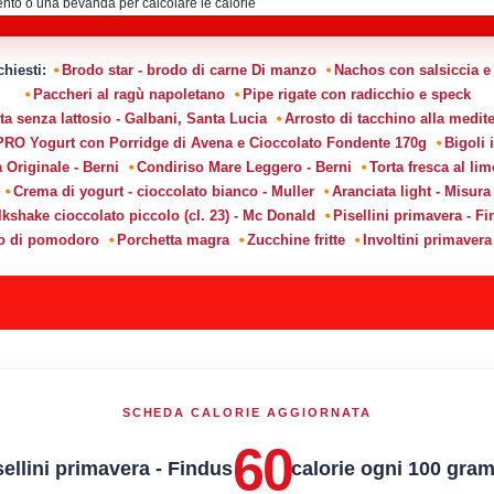
ichiesti:
Brodo star - brodo di carne Di manzo
Nachos con salsiccia e 
Paccheri al ragù napoletano
Pipe rigate con radicchio e speck
ta senza lattosio - Galbani, Santa Lucia
Arrosto di tacchino alla medit
PRO Yogurt con Porridge di Avena e Cioccolato Fondente 170g
Bigoli 
 Originale - Berni
Condiriso Mare Leggero - Berni
Torta fresca al l
Crema di yogurt - cioccolato bianco - Muller
Aranciata light - Misura
lkshake cioccolato piccolo (cl. 23) - Mc Donald
Pisellini primavera - F
o di pomodoro
Porchetta magra
Zucchine fritte
Involtini primavera
SCHEDA CALORIE AGGIORNATA
60
sellini primavera - Findus
calorie ogni 100 gra