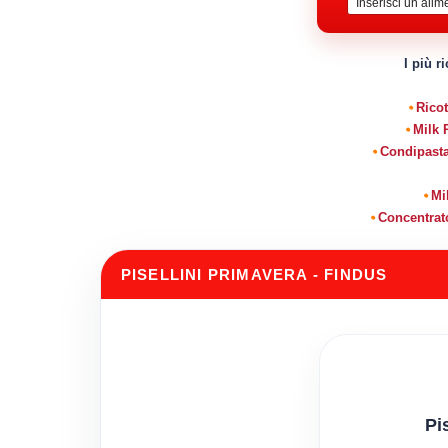
I più r
Ricot
Milk 
Condipasta
Mi
Concentrat
PISELLINI PRIMAVERA - FINDUS
Pi