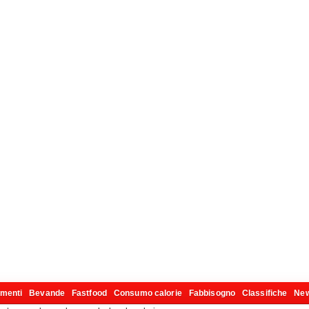
imenti
Bevande
Fastfood
Consumo calorie
Fabbisogno
Classifiche
Ne