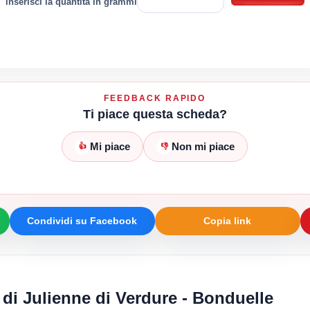
inserisci la quantità in grammi
FEEDBACK RAPIDO
Ti piace questa scheda?
Mi piace
Non mi piace
👍
👎
Condividi su Facebook
Copia link
 di Julienne di Verdure - Bonduelle