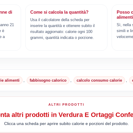
nne di
Come si calcola la quantità?
Posso c
aliment
Usa il calcolatore della scheda per
hanno 21
Sì, nella
inserire la quantità e ottenere subito il
e è
simili e l
risultato aggiornato: calorie ogni 100
e a
veloceme
grammi, quantità indicata o porzione.
rie alimenti
,
fabbisogno calorico
,
calcolo consumo calorie
,
ALTRI PRODOTTI
nta altri prodotti in Verdura E Ortaggi Confe
Clicca una scheda per aprire subito calorie e porzioni del prodotto.