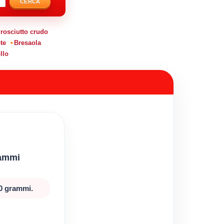
CERCA
rosciutto crudo
te
Bresaola
llo
rammi
00 grammi.