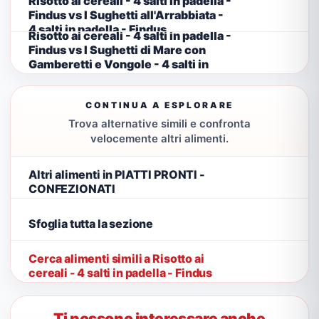
Risotto ai cereali - 4 salti in padella -
Findus vs I Sughetti all'Arrabbiata -
4 salti in padella - Findus
Risotto ai cereali - 4 salti in padella -
Findus vs I Sughetti di Mare con
Gamberetti e Vongole - 4 salti in
padella - Findus
CONTINUA A ESPLORARE
Trova alternative simili e confronta
velocemente altri alimenti.
Altri alimenti in PIATTI PRONTI -
CONFEZIONATI
Sfoglia tutta la sezione
Cerca alimenti simili a Risotto ai
cereali - 4 salti in padella - Findus
Ti possono interessare anche