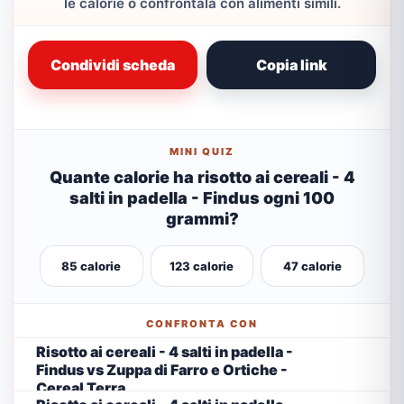
le calorie o confrontala con alimenti simili.
Condividi scheda
Copia link
MINI QUIZ
Quante calorie ha risotto ai cereali - 4
salti in padella - Findus ogni 100
grammi?
85 calorie
123 calorie
47 calorie
CONFRONTA CON
Risotto ai cereali - 4 salti in padella -
Findus vs Zuppa di Farro e Ortiche -
Cereal Terra