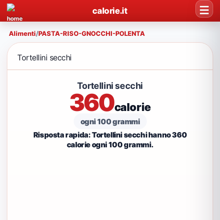
calorie.it
Alimenti
/
PASTA-RISO-GNOCCHI-POLENTA
Tortellini secchi
Tortellini secchi
360
calorie
ogni 100 grammi
Risposta rapida: Tortellini secchi hanno 360
calorie ogni 100 grammi.