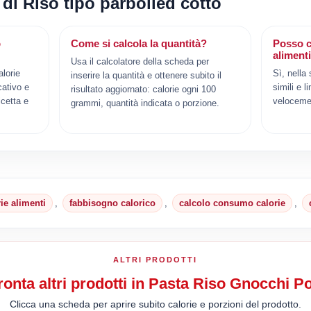
 di Riso tipo parboiled cotto
o
Come si calcola la quantità?
Posso c
aliment
Usa il calcolatore della scheda per
alorie
Sì, nella
inserire la quantità e ottenere subito il
cativo e
simili e l
risultato aggiornato: calorie ogni 100
cetta e
veloceme
grammi, quantità indicata o porzione.
rie alimenti
,
fabbisogno calorico
,
calcolo consumo calorie
,
ALTRI PRODOTTI
onta altri prodotti in Pasta Riso Gnocchi P
Clicca una scheda per aprire subito calorie e porzioni del prodotto.