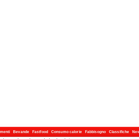
imenti
Bevande
Fastfood
Consumo calorie
Fabbisogno
Classifiche
Ne