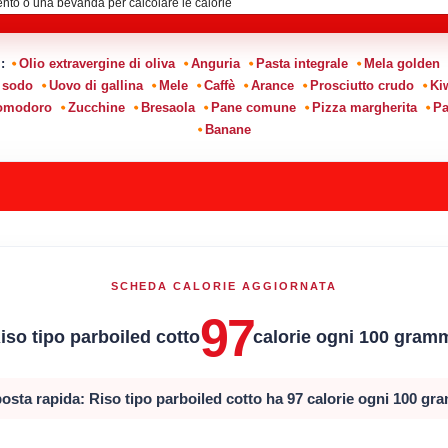
i:
Olio extravergine di oliva
Anguria
Pasta integrale
Mela golden
 sodo
Uovo di gallina
Mele
Caffè
Arance
Prosciutto crudo
Ki
pomodoro
Zucchine
Bresaola
Pane comune
Pizza margherita
Pa
Banane
SCHEDA CALORIE AGGIORNATA
97
iso tipo parboiled cotto
calorie ogni 100 gram
osta rapida: Riso tipo parboiled cotto ha 97 calorie ogni 100 gr