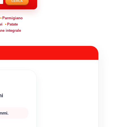
CERCA
Parmigiano
wi
Patate
ne integrale
mi
ammi.