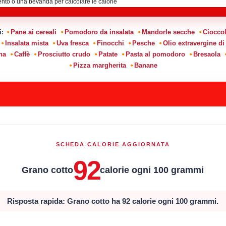
i:
Pane ai cereali
Pomodoro da insalata
Mandorle secche
Cioccol
Insalata mista
Uva fresca
Finocchi
Pesche
Olio extravergine di
na
Caffè
Prosciutto crudo
Patate
Pasta al pomodoro
Bresaola
Pizza margherita
Banane
SCHEDA CALORIE AGGIORNATA
92
Grano cotto
calorie ogni 100 grammi
Risposta rapida: Grano cotto ha 92 calorie ogni 100 grammi.