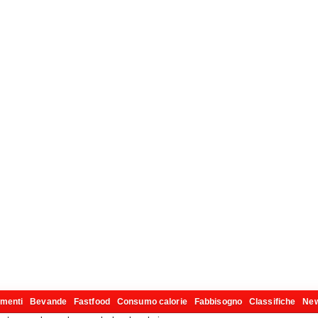
imenti
Bevande
Fastfood
Consumo calorie
Fabbisogno
Classifiche
Ne