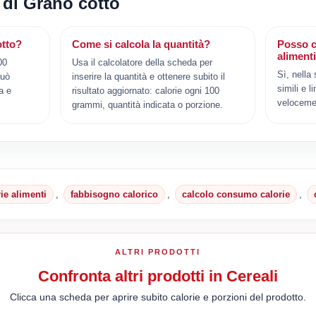
 di Grano cotto
otto?
Come si calcola la quantità?
Posso c
aliment
00
Usa il calcolatore della scheda per
Sì, nella
può
inserire la quantità e ottenere subito il
simili e l
a e
risultato aggiornato: calorie ogni 100
veloceme
grammi, quantità indicata o porzione.
rie alimenti
,
fabbisogno calorico
,
calcolo consumo calorie
,
ALTRI PRODOTTI
Confronta altri prodotti in Cereali
Clicca una scheda per aprire subito calorie e porzioni del prodotto.