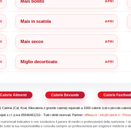
Mais bollito
Mais in scatola
Mais secco
Miglio decorticato
Calorie Alimenti
Calorie Bevande
Calorie Fastfoo
1 Caloria (Cal, Kcal, Kilocaloria o grande caloria) equivale a 1000 calorie (cal o piccola caloria
b s.r.l. p.iva 05546461210 - Tutti i diritti riservati. Partner:
Affittasi.it
-
info@calorie.it
-
Priva
i nutrizionali indicative e non sostituisce il parere di medici o professionisti della nutrizione. I
 sito sotto la tua responsabilità e consulta sempre un professionista per esigenze mediche o die