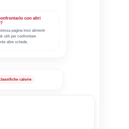
onfrontarlo con altri
i?
 stessa pagina trovi alimenti
ink utili per confrontare
nte altre schede.
classifiche calorie