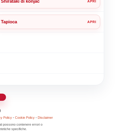
Shirataki di konjac
Tapioca
d
)
cy Policy
-
Cookie Policy
-
Disclaimer
 dati possono contenere errori o
tetiche specifiche.