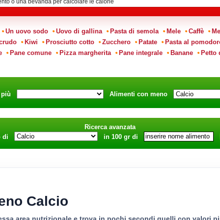
:
Un uovo sodo
Uovo di gallina
Pasta di semola
Mele
Caffè
Me
 crudo
Kiwi
Prosciutto cotto
Zucchero
Patate
Pasta al pomodor
e
Pane comune
Pizza margherita
Pane integrale
Banane
Petto 
n più
Alimenti con meno
Ricerca avanzata
o di
in 100 gr di
eno Calcio
essa area nutrizionale e trova in pochi secondi quelli con valori piu