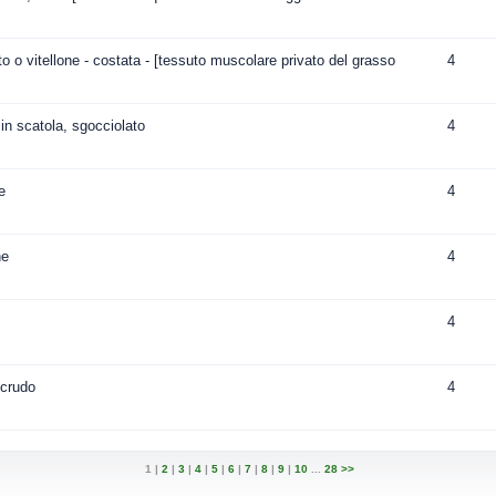
o o vitellone - costata - [tessuto muscolare privato del grasso
4
in scatola, sgocciolato
4
e
4
ne
4
4
 crudo
4
1
|
2
|
3
|
4
|
5
|
6
|
7
|
8
|
9
|
10
...
28
>>