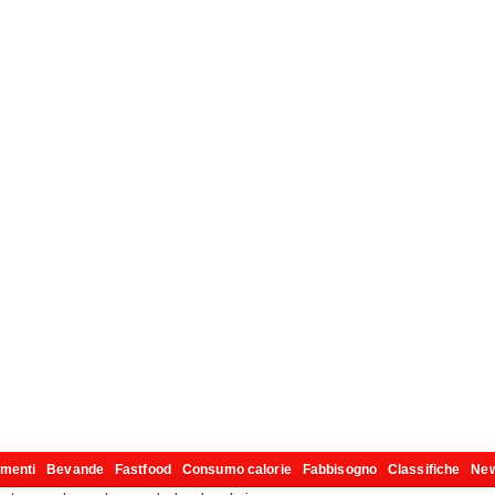
imenti
Bevande
Fastfood
Consumo calorie
Fabbisogno
Classifiche
Ne