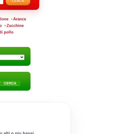
CERCA
lone
Arance
o
Zucchine
di pollo
 alti o piu bassi.