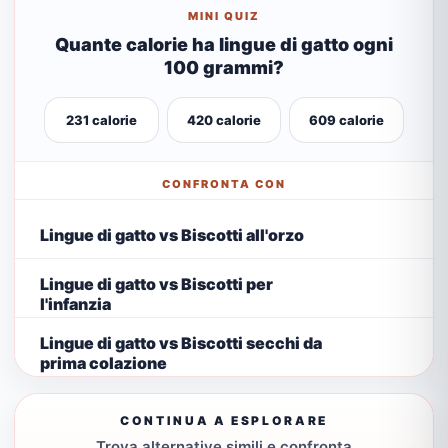
MINI QUIZ
Quante calorie ha lingue di gatto ogni
100 grammi?
231 calorie
420 calorie
609 calorie
CONFRONTA CON
Lingue di gatto vs Biscotti all'orzo
Lingue di gatto vs Biscotti per
l'infanzia
Lingue di gatto vs Biscotti secchi da
prima colazione
CONTINUA A ESPLORARE
Trova alternative simili e confronta