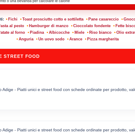
sti:
Fichi
Toast prosciutto cotto e sottiletta
Pane casareccio
Gnocc
asta al pesto
Hamburger di manzo
Cioccolato fondente
Fette bisco
atate al forno
Piadina
Albicocche
Miele
Riso bianco
Olio extra
Anguria
Un uovo sodo
Arance
Pizza margherita
 E STREET FOOD
to Adige - Piatti unici e street food con schede ordinate per prodotto, va
to Adige - Piatti unici e street food con schede ordinate per prodotto, va