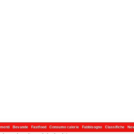
imenti
Bevande
Fastfood
Consumo calorie
Fabbisogno
Classifiche
Ne