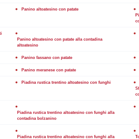
Panino altoatesino con patate
P
c
i
Panino altoatesino con patate alla contadina
altoatesino
Panino fassano con patate
Panino meranese con patate
Piadina rustica trentino altoatesino con funghi
S
c
Piadina rustica trentino altoatesino con funghi alla
contadina bolzanino
Piadina rustica trentino altoatesino con funghi alla
To