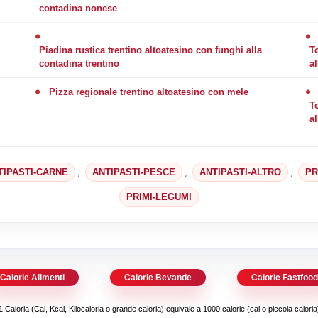
contadina nonese
Piadina rustica trentino altoatesino con funghi alla
To
contadina trentino
a
Pizza regionale trentino altoatesino con mele
To
al
TIPASTI-CARNE
,
ANTIPASTI-PESCE
,
ANTIPASTI-ALTRO
,
PR
PRIMI-LEGUMI
Calorie Alimenti
Calorie Bevande
Calorie Fastfoo
1 Caloria (Cal, Kcal, Kilocaloria o grande caloria) equivale a 1000 calorie (cal o piccola caloria