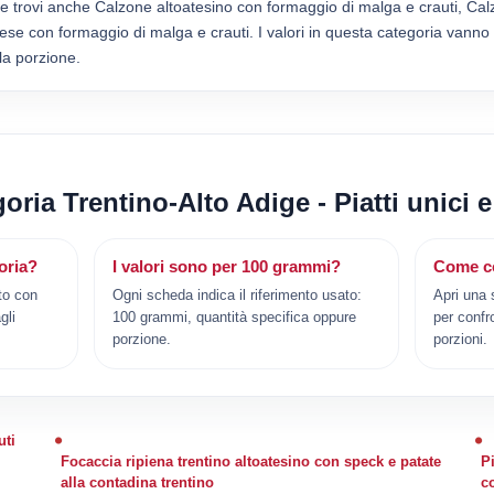
hede trovi anche Calzone altoatesino con formaggio di malga e crauti, C
se con formaggio di malga e crauti. I valori in questa categoria vanno
lla porzione.
goria Trentino-Alto Adige - Piatti unici e
oria?
I valori sono per 100 grammi?
Come co
to con
Ogni scheda indica il riferimento usato:
Apri una 
gli
100 grammi, quantità specifica oppure
per confr
porzione.
porzioni.
uti
Focaccia ripiena trentino altoatesino con speck e patate
P
alla contadina trentino
c