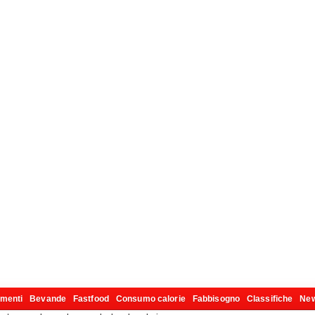
imenti
Bevande
Fastfood
Consumo calorie
Fabbisogno
Classifiche
Ne