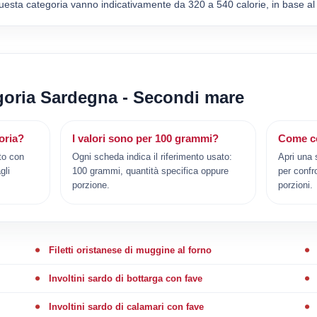
uesta categoria vanno indicativamente da 320 a 540 calorie, in base al 
egoria Sardegna - Secondi mare
oria?
I valori sono per 100 grammi?
Come co
to con
Ogni scheda indica il riferimento usato:
Apri una 
gli
100 grammi, quantità specifica oppure
per confr
porzione.
porzioni.
Filetti oristanese di muggine al forno
Involtini sardo di bottarga con fave
Involtini sardo di calamari con fave