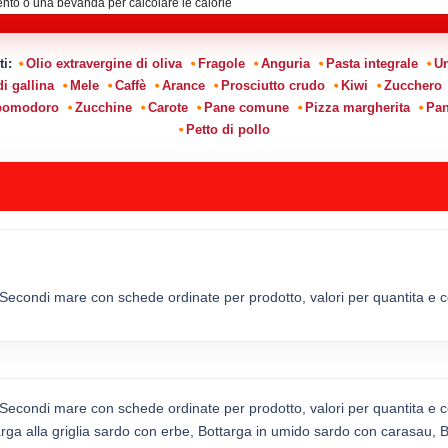
ti:
Olio extravergine di oliva
Fragole
Anguria
Pasta integrale
Un
i gallina
Mele
Caffè
Arance
Prosciutto crudo
Kiwi
Zucchero
 pomodoro
Zucchine
Carote
Pane comune
Pizza margherita
Pan
Petto di pollo
 Secondi mare con schede ordinate per prodotto, valori per quantita e col
 Secondi mare con schede ordinate per prodotto, valori per quantita e col
arga alla griglia sardo con erbe, Bottarga in umido sardo con carasau, 