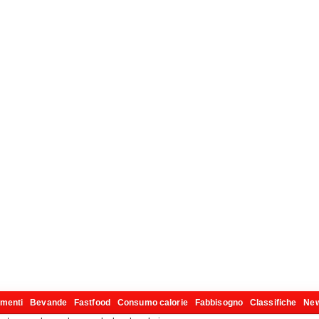
imenti
Bevande
Fastfood
Consumo calorie
Fabbisogno
Classifiche
Ne