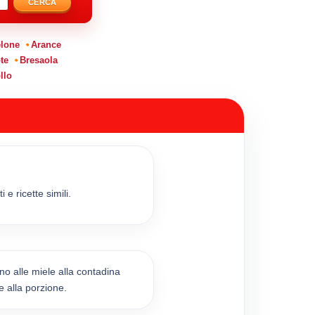
CERCA
lone
Arance
te
Bresaola
llo
 e ricette simili.
ino alle miele alla contadina
e alla porzione.