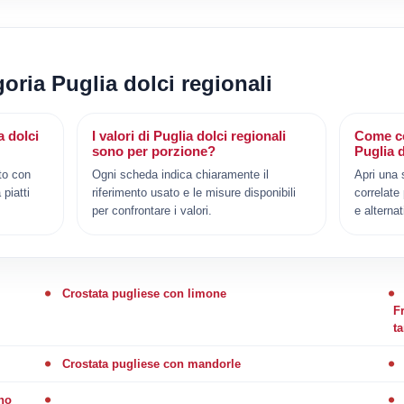
goria Puglia dolci regionali
a dolci
I valori di Puglia dolci regionali
Come co
sono per porzione?
Puglia d
to con
Ogni scheda indica chiaramente il
Apri una 
 piatti
riferimento usato e le misure disponibili
correlate
per confrontare i valori.
e alternat
Crostata pugliese con limone
Fr
t
Crostata pugliese con mandorle
ino