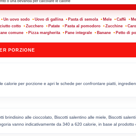
:
Un uovo sodo
Uovo di gallina
Pasta di semola
Mele
Caffè
Me
ciutto cotto
Zucchero
Patate
Pasta al pomodoro
Zucchine
Caro
ane comune
Pizza margherita
Pane integrale
Banane
Petto di po
PER PORZIONE
le calorie per porzione e apri le schede per confrontare piatti, ingredienti
i brindisino alle cioccolato, Biscotti salentino alle miele, Biscotti salent
ategoria vanno indicativamente da 340 a 620 calorie, in base al prodotto 