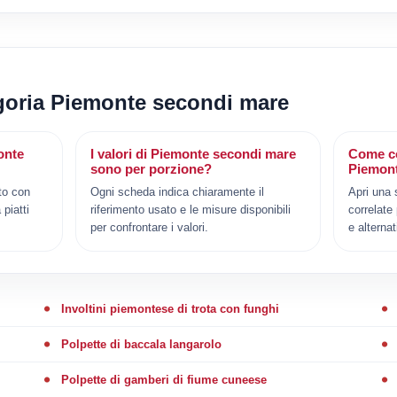
egoria Piemonte secondi mare
onte
I valori di Piemonte secondi mare
Come co
sono per porzione?
Piemon
to con
Ogni scheda indica chiaramente il
Apri una 
 piatti
riferimento usato e le misure disponibili
correlate
per confrontare i valori.
e alternat
Involtini piemontese di trota con funghi
Polpette di baccala langarolo
Polpette di gamberi di fiume cuneese