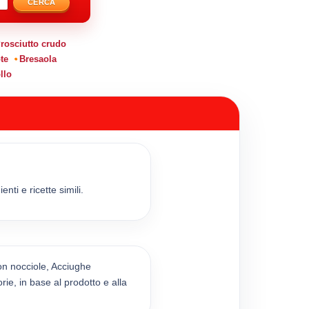
CERCA
rosciutto crudo
te
Bresaola
llo
ti e ricette simili.
on nocciole, Acciughe
ie, in base al prodotto e alla