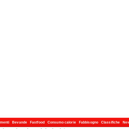
imenti
Bevande
Fastfood
Consumo calorie
Fabbisogno
Classifiche
Ne