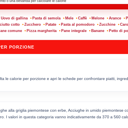
Uovo di gallina
Pasta di semola
Mele
Caffè
Melone
Arance
P
ciutto cotto
Zucchero
Patate
Pasta al pomodoro
Zucchine
Caro
ane comune
Pizza margherita
Pane integrale
Banane
Petto di po
PER PORZIONE
le calorie per porzione e apri le schede per confrontare piatti, ingredien
ughe alla griglia piemontese con erbe, Acciughe in umido piemontese c
 I valori in questa categoria vanno indicativamente da 370 a 560 calor