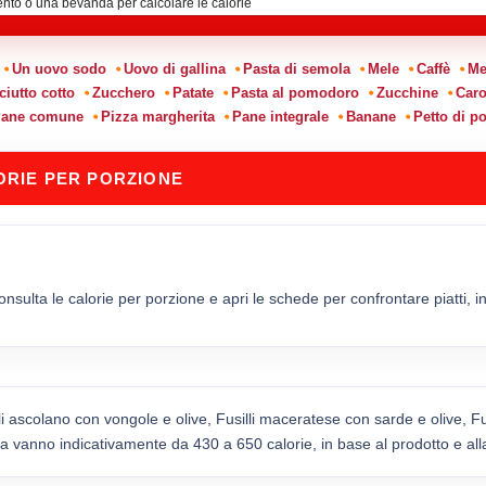
:
Un uovo sodo
Uovo di gallina
Pasta di semola
Mele
Caffè
Me
ciutto cotto
Zucchero
Patate
Pasta al pomodoro
Zucchine
Caro
ane comune
Pizza margherita
Pane integrale
Banane
Petto di po
LORIE PER PORZIONE
nsulta le calorie per porzione e apri le schede per confrontare piatti, ing
li ascolano con vongole e olive, Fusilli maceratese con sarde e olive, Fu
ria vanno indicativamente da 430 a 650 calorie, in base al prodotto e all