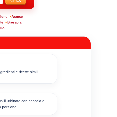
CERCA
lone
Arance
te
Bresaola
llo
redienti e ricette simili.
silli urbinate con baccala e
a porzione.