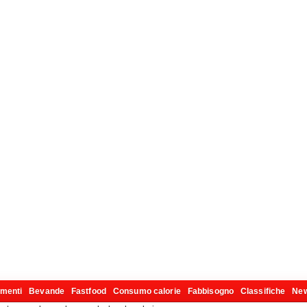
imenti
Bevande
Fastfood
Consumo calorie
Fabbisogno
Classifiche
Ne