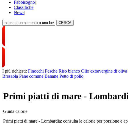
Fabbisogno
|
Classifiche
|
News
|
CERCA
I più richiesti:
Finocchi
Pesche
Riso bianco
Olio extravergine di oliva
Bresaola
Pane comune
Banane
Petto di pollo
Primi piatti di mare - Lombardi
Guida calorie
Primi piatti di mare - Lombardia: consulta le calorie per porzione e apri