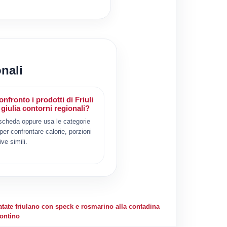
onali
nfronto i prodotti di Friuli
 giulia contorni regionali?
scheda oppure usa le categorie
 per confrontare calorie, porzioni
ive simili.
atate friulano con speck e rosmarino alla contadina
sontino