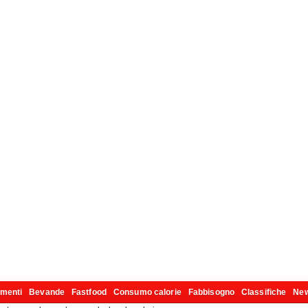
imenti
Bevande
Fastfood
Consumo calorie
Fabbisogno
Classifiche
Ne