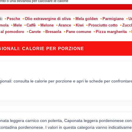
ti:
Pesche
Olio extravergine di oliva
Mela golden
Parmigiano
U
emola
Mele
Caffè
Melone
Arance
Kiwi
Prosciutto cotto
Zucc
 al pomodoro
Carote
Bresaola
Pane comune
Pizza margherita
GIONALI: CALORIE PER PORZIONE
gionali: consulta le calorie per porzione e apri le schede per confrontare 
onata leggera carnico con polenta, Caponata leggera pordenonese con
ontadina pordenonese. I valori in questa categoria vanno indicativamen