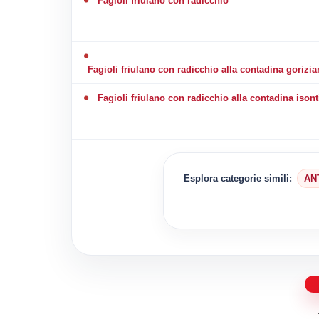
Fagioli friulano con radicchio
Fagioli friulano con radicchio alla contadina gorizi
Fagioli friulano con radicchio alla contadina ison
Esplora categorie simili:
AN