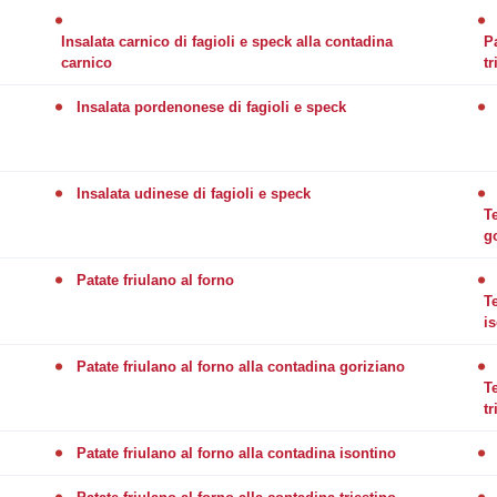
Insalata carnico di fagioli e speck alla contadina
P
carnico
tr
Insalata pordenonese di fagioli e speck
Insalata udinese di fagioli e speck
Te
g
Patate friulano al forno
Te
i
Patate friulano al forno alla contadina goriziano
Te
tr
Patate friulano al forno alla contadina isontino