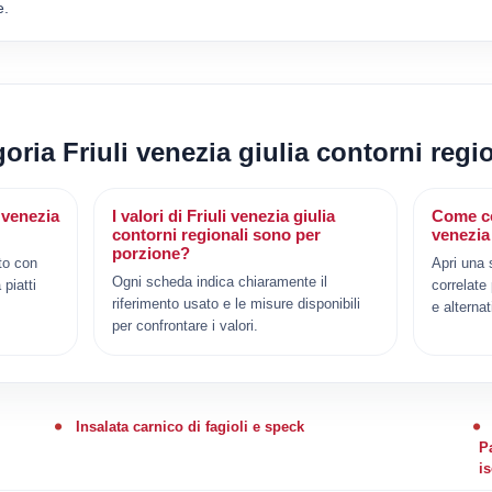
e.
goria Friuli venezia giulia contorni regi
i venezia
I valori di Friuli venezia giulia
Come co
contorni regionali sono per
venezia
porzione?
to con
Apri una 
Ogni scheda indica chiaramente il
 piatti
correlate
riferimento usato e le misure disponibili
e alternat
per confrontare i valori.
Insalata carnico di fagioli e speck
P
i