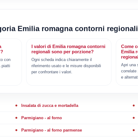
egoria Emilia romagna contorni regionali
a
I valori di Emilia romagna contorni
Come co
i?
regionali sono per porzione?
Emilia 
regiona
to con
Ogni scheda indica chiaramente il
Apri una 
 piatti
riferimento usato e le misure disponibili
correlate
per confrontare i valori.
e alternat
Insalata di zucca e mortadella
Parmigiano - al forno
Parmigiano - al forno parmense