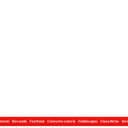
imenti
Bevande
Fastfood
Consumo calorie
Fabbisogno
Classifiche
Ne