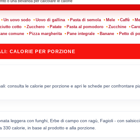
:
Un uovo sodo
Uovo di gallina
Pasta di semola
Mele
Caffè
Me
ciutto cotto
Zucchero
Patate
Pasta al pomodoro
Zucchine
Caro
ane comune
Pizza margherita
Pane integrale
Banane
Petto di po
LI: CALORIE PER PORZIONE
i: consulta le calorie per porzione e apri le schede per confrontare piatti
ata leggera con funghi, Erbe di campo con ragù, Fagioli - con salsiccia
330 calorie, in base al prodotto e alla porzione.