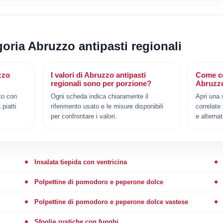
goria Abruzzo antipasti regionali
zzo
I valori di Abruzzo antipasti
Come co
regionali sono per porzione?
Abruzzo
to con
Ogni scheda indica chiaramente il
Apri una 
 piatti
riferimento usato e le misure disponibili
correlate
per confrontare i valori.
e alternat
Insalata tiepida con ventricina
Polpettine di pomodoro e peperone dolce
Polpettine di pomodoro e peperone dolce vastese
Sfoglie rustiche con funghi