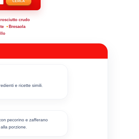
CERCA
rosciutto crudo
te
Bresaola
llo
dienti e ricette simili.
 con pecorino e zafferano
 alla porzione.