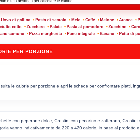
Uovo di gallina
Pasta di semola
Mele
Caffè
Melone
Arance
P
ciutto cotto
Zucchero
Patate
Pasta al pomodoro
Zucchine
Caro
ane comune
Pizza margherita
Pane integrale
Banane
Petto di po
ORIE PER PORZIONE
ulta le calorie per porzione e apri le schede per confrontare piatti, ingre
chette con peperone dolce, Crostini con pecorino e zafferano, Crostini
egoria vanno indicativamente da 220 a 420 calorie, in base al prodotto e