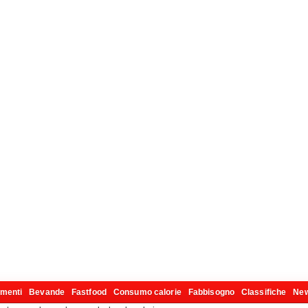
imenti
Bevande
Fastfood
Consumo calorie
Fabbisogno
Classifiche
Ne