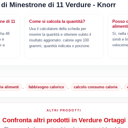
 di Minestrone di 11 Verdure - Knorr
ne di 11
Come si calcola la quantità?
Posso c
aliment
Usa il calcolatore della scheda per
 ha 48
Sì, nella
inserire la quantità e ottenere subito il
e è
simili e l
risultato aggiornato: calorie ogni 100
e a
veloceme
grammi, quantità indicata o porzione.
rie alimenti
,
fabbisogno calorico
,
calcolo consumo calorie
,
ALTRI PRODOTTI
Confronta altri prodotti in Verdure Ortaggi