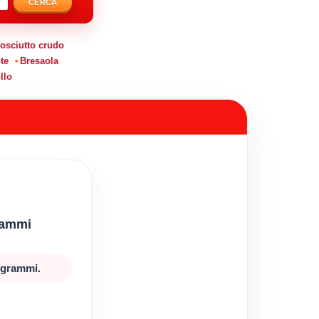
CERCA
osciutto crudo
te
Bresaola
llo
rammi
0 grammi.