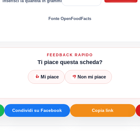
inserisci la quantità in grammi
Fonte OpenFoodFacts
FEEDBACK RAPIDO
Ti piace questa scheda?
Mi piace
Non mi piace
👍
👎
Condividi su Facebook
Copia link