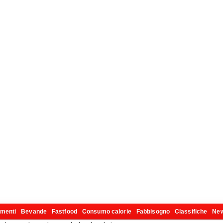
imenti
Bevande
Fastfood
Consumo calorie
Fabbisogno
Classifiche
Ne