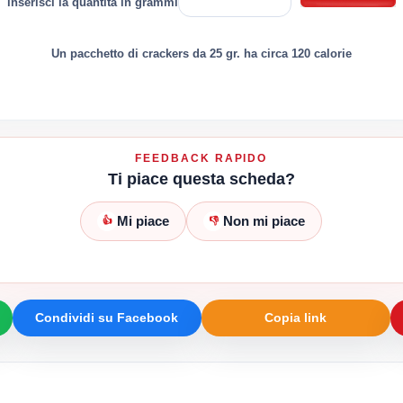
inserisci la quantità in grammi
Un pacchetto di crackers da 25 gr. ha circa 120 calorie
FEEDBACK RAPIDO
Ti piace questa scheda?
Mi piace
Non mi piace
👍
👎
Condividi su Facebook
Copia link