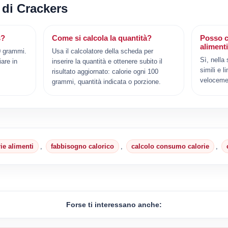
 di Crackers
s?
Come si calcola la quantità?
Posso c
aliment
0 grammi.
Usa il calcolatore della scheda per
Sì, nella
iare in
inserire la quantità e ottenere subito il
simili e l
risultato aggiornato: calorie ogni 100
veloceme
grammi, quantità indicata o porzione.
rie alimenti
,
fabbisogno calorico
,
calcolo consumo calorie
,
Forse ti interessano anche: