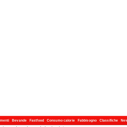
imenti
Bevande
Fastfood
Consumo calorie
Fabbisogno
Classifiche
Ne