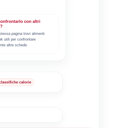
onfrontarlo con altri
i?
 stessa pagina trovi alimenti
ink utili per confrontare
nte altre schede.
classifiche calorie