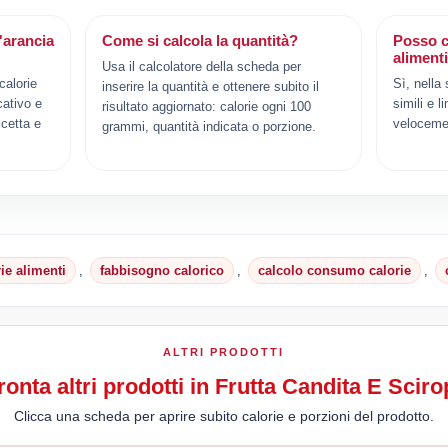
'arancia
Come si calcola la quantità?
Posso c
aliment
Usa il calcolatore della scheda per
calorie
Sì, nella
inserire la quantità e ottenere subito il
cativo e
simili e l
risultato aggiornato: calorie ogni 100
cetta e
veloceme
grammi, quantità indicata o porzione.
rie alimenti
,
fabbisogno calorico
,
calcolo consumo calorie
,
ALTRI PRODOTTI
onta altri prodotti in Frutta Candita E Scir
Clicca una scheda per aprire subito calorie e porzioni del prodotto.