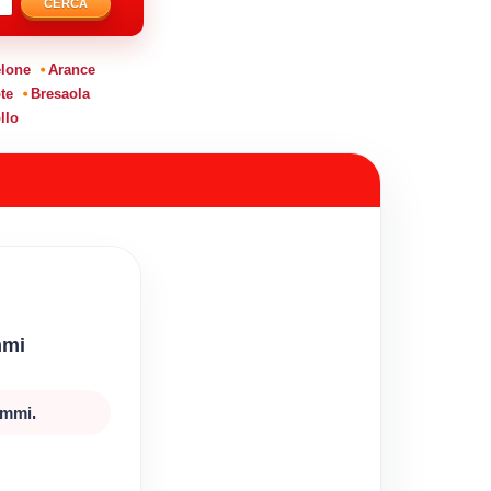
CERCA
lone
Arance
te
Bresaola
llo
mmi
ammi.