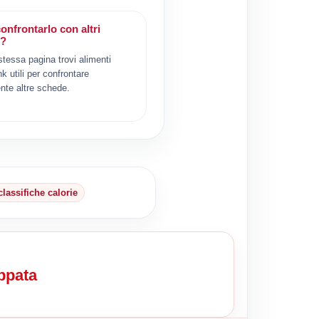
onfrontarlo con altri
i?
 stessa pagina trovi alimenti
ink utili per confrontare
nte altre schede.
classifiche calorie
oppata