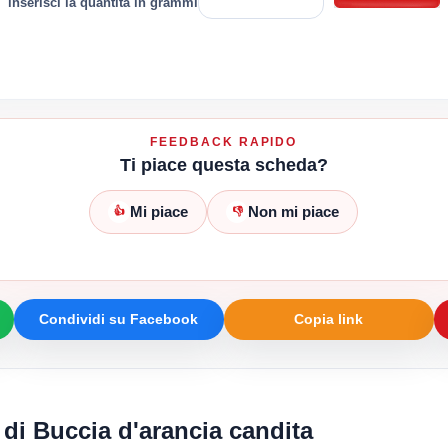
inserisci la quantità in grammi
FEEDBACK RAPIDO
Ti piace questa scheda?
Mi piace
Non mi piace
👍
👎
Condividi su Facebook
Copia link
 di Buccia d'arancia candita