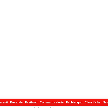
imenti
Bevande
Fastfood
Consumo calorie
Fabbisogno
Classifiche
Ne