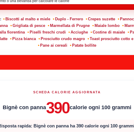
i:
Biscotti al malto e miele
Duplo - Ferrero
Crepes suzette
Pannocc
anna
Grigliata di pesce
Marmellata di Prugne
Maiale lombo
Marme
alla fiorentina
Piselli freschi crudi
Acciughe
Costine di maiale
Pa
latte
Pizza bianca
Prosciutto crudo magro
Toast prosciutto cotto e 
Pane ai cereali
Patate bollite
SCHEDA CALORIE AGGIORNATA
390
Bignè con panna
calorie ogni 100 grammi
Risposta rapida: Bignè con panna ha 390 calorie ogni 100 grammi