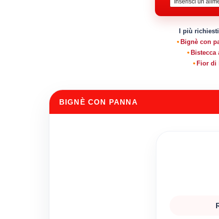
I più richiest
Bignè con p
Bistecca 
Fior di 
BIGNÈ CON PANNA