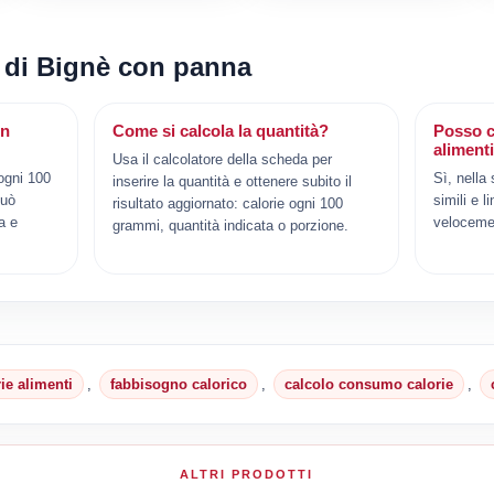
i di Bignè con panna
on
Come si calcola la quantità?
Posso c
aliment
Usa il calcolatore della scheda per
ogni 100
Sì, nella
inserire la quantità e ottenere subito il
può
simili e l
risultato aggiornato: calorie ogni 100
a e
veloceme
grammi, quantità indicata o porzione.
rie alimenti
,
fabbisogno calorico
,
calcolo consumo calorie
,
ALTRI PRODOTTI