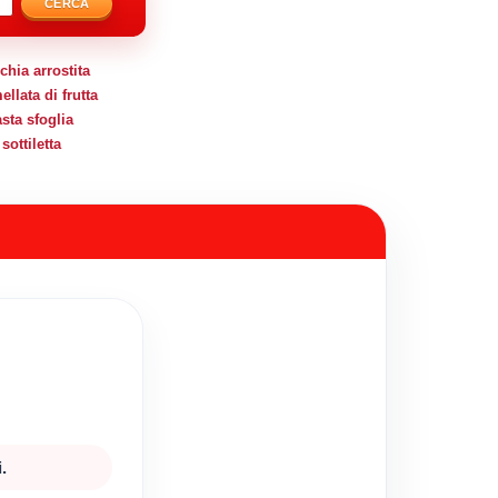
CERCA
hia arrostita
llata di frutta
sta sfoglia
sottiletta
.