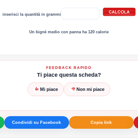
inserisci la quantità in grammi
Un bignè medio con panna ha 120 calorie
FEEDBACK RAPIDO
Ti piace questa scheda?
Mi piace
Non mi piace
👍
👎
Condividi su Facebook
Copia link