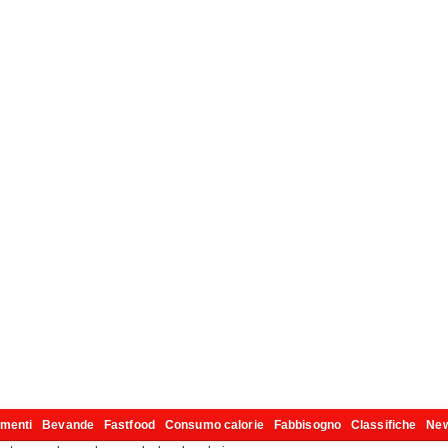
imenti
Bevande
Fastfood
Consumo calorie
Fabbisogno
Classifiche
Ne