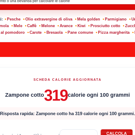
ti:
Pesche
Olio extravergine di oliva
Mela golden
Parmigiano
U
emola
Mele
Caffè
Melone
Arance
Kiwi
Prosciutto cotto
Zucc
 al pomodoro
Carote
Bresaola
Pane comune
Pizza margherita
SCHEDA CALORIE AGGIORNATA
319
Zampone cotto
calorie ogni 100 grammi
Risposta rapida: Zampone cotto ha 319 calorie ogni 100 grammi.