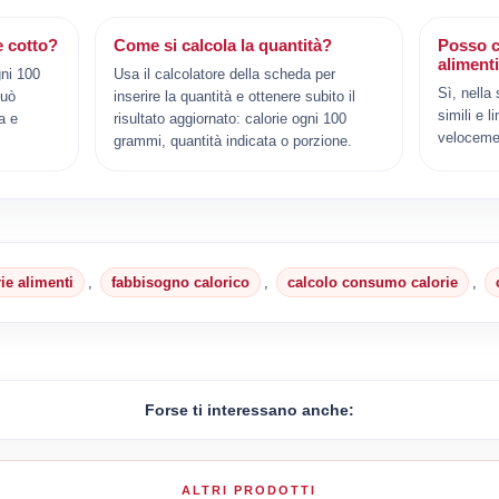
 cotto?
Come si calcola la quantità?
Posso c
aliment
ni 100
Usa il calcolatore della scheda per
Sì, nella
può
inserire la quantità e ottenere subito il
simili e l
a e
risultato aggiornato: calorie ogni 100
veloceme
grammi, quantità indicata o porzione.
rie alimenti
,
fabbisogno calorico
,
calcolo consumo calorie
,
Forse ti interessano anche:
ALTRI PRODOTTI