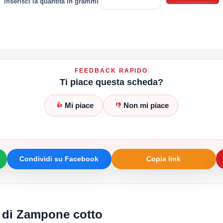
inserisci la quantità in grammi
FEEDBACK RAPIDO
Ti piace questa scheda?
Mi piace
Non mi piace
👍
👎
Condividi su Facebook
Copia link
i di Zampone cotto