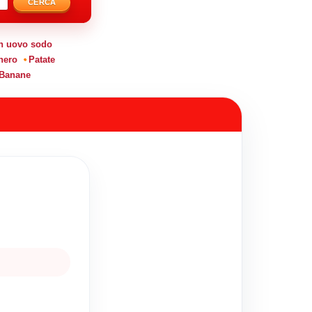
CERCA
n uovo sodo
hero
Patate
Banane