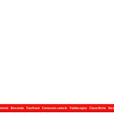
imenti
Bevande
Fastfood
Consumo calorie
Fabbisogno
Classifiche
Ne