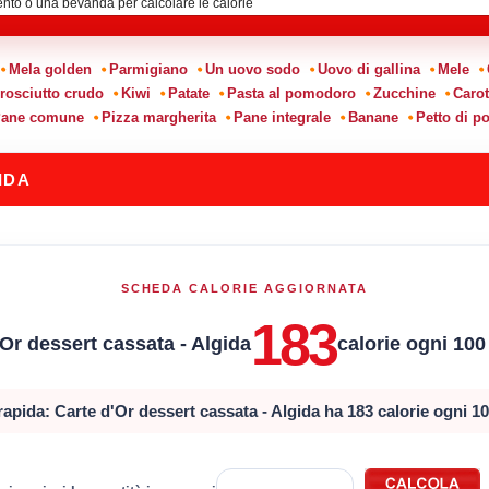
Mela golden
Parmigiano
Un uovo sodo
Uovo di gallina
Mele
rosciutto crudo
Kiwi
Patate
Pasta al pomodoro
Zucchine
Carot
ane comune
Pizza margherita
Pane integrale
Banane
Petto di po
IDA
SCHEDA CALORIE AGGIORNATA
183
'Or dessert cassata - Algida
calorie ogni 10
rapida: Carte d'Or dessert cassata - Algida ha 183 calorie ogni 1