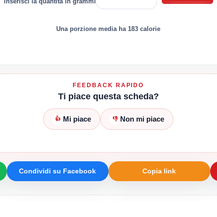
inserisci la quantità in grammi
Una porzione media ha 183 calorie
FEEDBACK RAPIDO
Ti piace questa scheda?
Mi piace
Non mi piace
👍
👎
Condividi su Facebook
Copia link