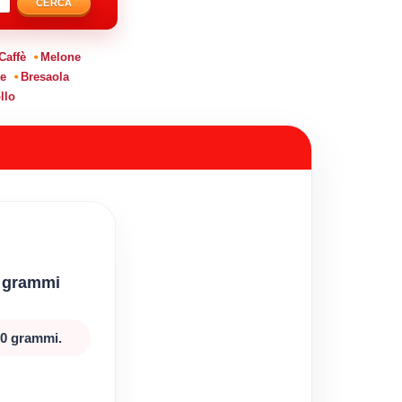
CERCA
Caffè
Melone
e
Bresaola
llo
0 grammi
00 grammi.