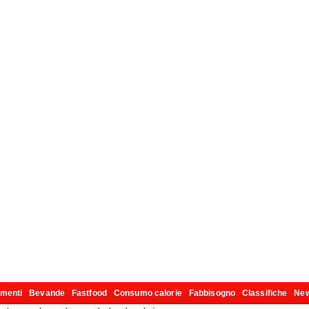
imenti
Bevande
Fastfood
Consumo calorie
Fabbisogno
Classifiche
Ne