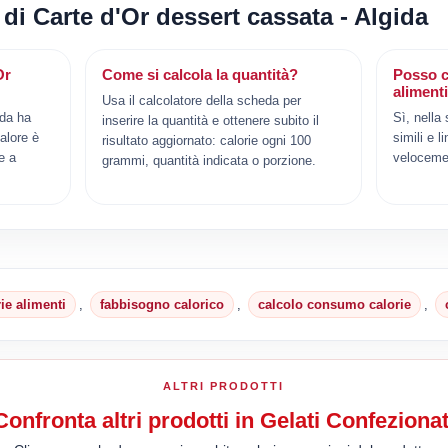
 di Carte d'Or dessert cassata - Algida
Or
Come si calcola la quantità?
Posso c
aliment
Usa il calcolatore della scheda per
ida ha
Sì, nella
inserire la quantità e ottenere subito il
alore è
simili e l
risultato aggiornato: calorie ogni 100
e a
veloceme
grammi, quantità indicata o porzione.
rie alimenti
,
fabbisogno calorico
,
calcolo consumo calorie
,
ALTRI PRODOTTI
Confronta altri prodotti in Gelati Confezionat