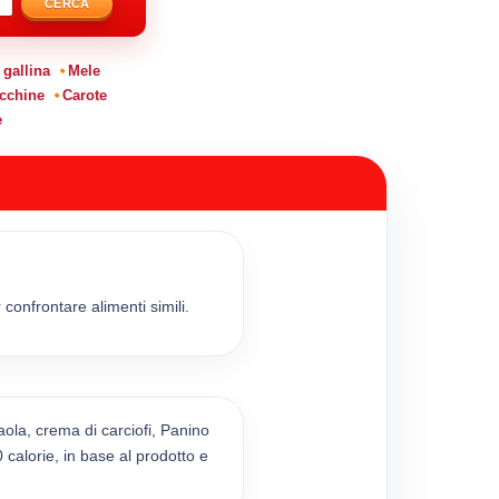
CERCA
 gallina
Mele
cchine
Carote
e
onfrontare alimenti simili.
ola, crema di carciofi, Panino
calorie, in base al prodotto e