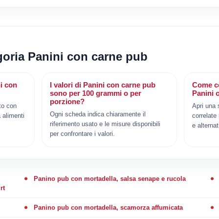
egoria Panini con carne pub
ni con
I valori di Panini con carne pub
Come co
sono per 100 grammi o per
Panini 
porzione?
to con
Apri una 
Ogni scheda indica chiaramente il
 alimenti
correlate
riferimento usato e le misure disponibili
e alternat
per confrontare i valori.
Panino pub con mortadella, salsa senape e rucola
rt
Panino pub con mortadella, scamorza affumicata