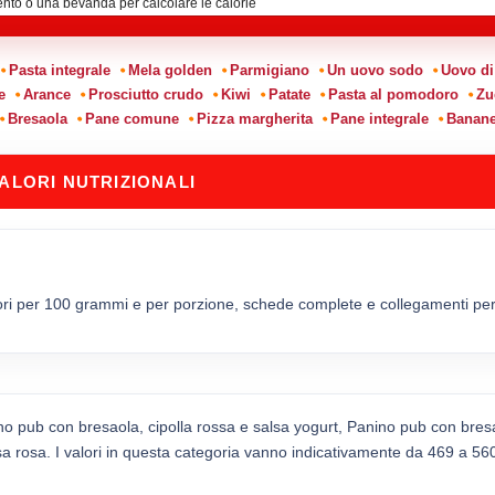
Pasta integrale
Mela golden
Parmigiano
Un uovo sodo
Uovo di
e
Arance
Prosciutto crudo
Kiwi
Patate
Pasta al pomodoro
Zu
Bresaola
Pane comune
Pizza margherita
Pane integrale
Banan
ALORI NUTRIZIONALI
ori per 100 grammi e per porzione, schede complete e collegamenti per c
no pub con bresaola, cipolla rossa e salsa yogurt, Panino pub con bresa
a rosa. I valori in questa categoria vanno indicativamente da 469 a 560 