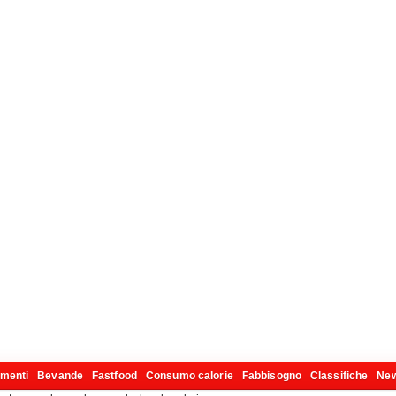
imenti
Bevande
Fastfood
Consumo calorie
Fabbisogno
Classifiche
Ne