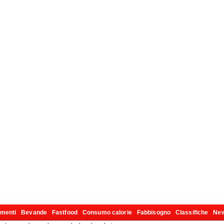
imenti
Bevande
Fastfood
Consumo calorie
Fabbisogno
Classifiche
Ne