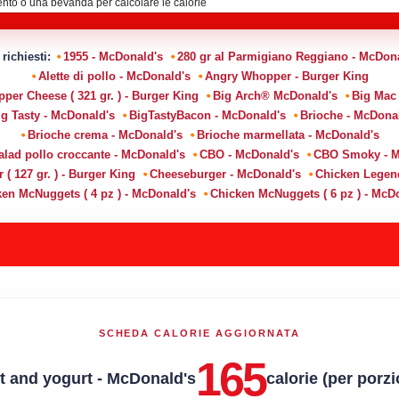
 richiesti:
1955 - McDonald's
280 gr al Parmigiano Reggiano - McDon
Alette di pollo - McDonald's
Angry Whopper - Burger King
er Cheese ( 321 gr. ) - Burger King
Big Arch® McDonald's
Big Mac
ig Tasty - McDonald's
BigTastyBacon - McDonald's
Brioche - McDona
Brioche crema - McDonald's
Brioche marmellata - McDonald's
alad pollo croccante - McDonald's
CBO - McDonald's
CBO Smoky - M
( 127 gr. ) - Burger King
Cheeseburger - McDonald's
Chicken Legen
en McNuggets ( 4 pz ) - McDonald's
Chicken McNuggets ( 6 pz ) - McD
SCHEDA CALORIE AGGIORNATA
165
it and yogurt - McDonald's
calorie (per porz