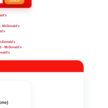
CERCA
ald's
 - McDonald's
ld's
cDonald's
d - McDonald's
onald's
ione)