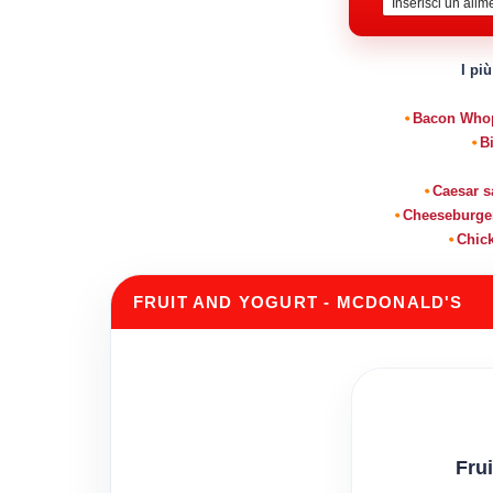
I più
Bacon Whopp
B
Caesar s
Cheeseburger 
Chick
FRUIT AND YOGURT - MCDONALD'S
Fru