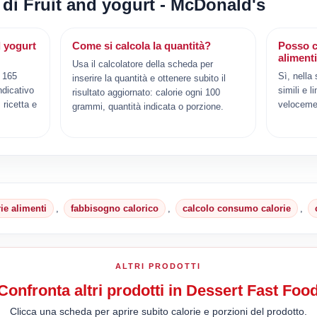
 di Fruit and yogurt - McDonald's
d yogurt
Come si calcola la quantità?
Posso c
aliment
Usa il calcolatore della scheda per
a 165
Sì, nella
inserire la quantità e ottenere subito il
ndicativo
simili e l
risultato aggiornato: calorie ogni 100
ricetta e
veloceme
grammi, quantità indicata o porzione.
rie alimenti
,
fabbisogno calorico
,
calcolo consumo calorie
,
ALTRI PRODOTTI
Confronta altri prodotti in Dessert Fast Foo
Clicca una scheda per aprire subito calorie e porzioni del prodotto.