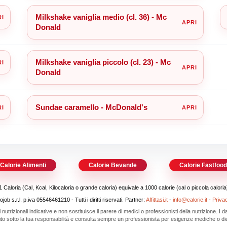
Milkshake vaniglia medio (cl. 36) - Mc
Donald
Milkshake vaniglia piccolo (cl. 23) - Mc
Donald
Sundae caramello - McDonald's
Calorie Alimenti
Calorie Bevande
Calorie Fastfoo
1 Caloria (Cal, Kcal, Kilocaloria o grande caloria) equivale a 1000 calorie (cal o piccola caloria
b s.r.l. p.iva 05546461210 - Tutti i diritti riservati. Partner:
Affittasi.it
-
info@calorie.it
-
Priva
i nutrizionali indicative e non sostituisce il parere di medici o professionisti della nutrizione. I
 sito sotto la tua responsabilità e consulta sempre un professionista per esigenze mediche o die