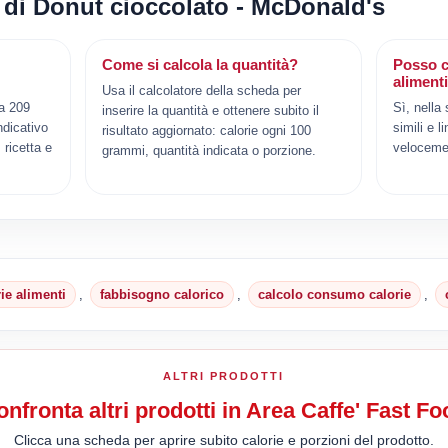
i di Donut cioccolato - McDonald's
Come si calcola la quantità?
Posso c
aliment
Usa il calcolatore della scheda per
a 209
Sì, nella
inserire la quantità e ottenere subito il
ndicativo
simili e l
risultato aggiornato: calorie ogni 100
ricetta e
veloceme
grammi, quantità indicata o porzione.
rie alimenti
,
fabbisogno calorico
,
calcolo consumo calorie
,
ALTRI PRODOTTI
nfronta altri prodotti in Area Caffe' Fast Fo
Clicca una scheda per aprire subito calorie e porzioni del prodotto.