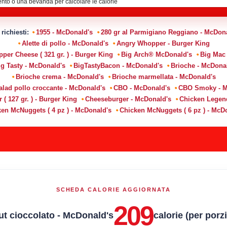
 richiesti:
1955 - McDonald's
280 gr al Parmigiano Reggiano - McDon
Alette di pollo - McDonald's
Angry Whopper - Burger King
er Cheese ( 321 gr. ) - Burger King
Big Arch® McDonald's
Big Mac
ig Tasty - McDonald's
BigTastyBacon - McDonald's
Brioche - McDona
Brioche crema - McDonald's
Brioche marmellata - McDonald's
alad pollo croccante - McDonald's
CBO - McDonald's
CBO Smoky - M
( 127 gr. ) - Burger King
Cheeseburger - McDonald's
Chicken Legen
en McNuggets ( 4 pz ) - McDonald's
Chicken McNuggets ( 6 pz ) - McD
SCHEDA CALORIE AGGIORNATA
209
t cioccolato - McDonald's
calorie (per porz