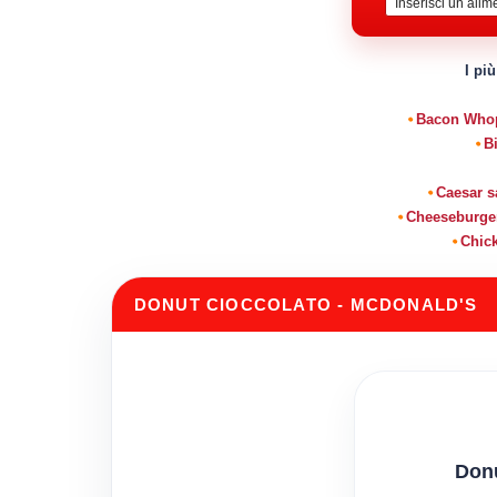
I più
Bacon Whopp
B
Caesar s
Cheeseburger 
Chick
DONUT CIOCCOLATO - MCDONALD'S
Donu