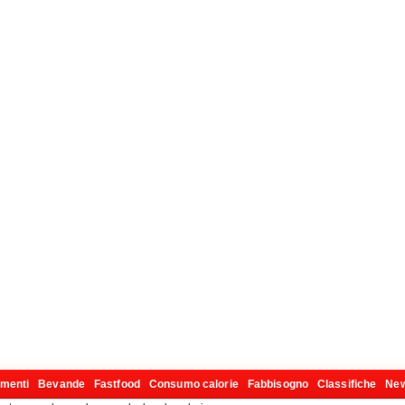
imenti
Bevande
Fastfood
Consumo calorie
Fabbisogno
Classifiche
Ne