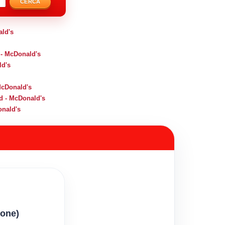
CERCA
ald's
 - McDonald's
ld's
cDonald's
d - McDonald's
onald's
ione)