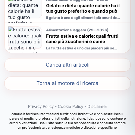
Gelato e dieta: quante calorie ha il
tuo gusto preferito e quando può
sostituire un pasto
Il gelato è uno degli alimenti più amati dell'estate, ma anche uno di quelli che crea più dubbi quando si segue una dieta. Fa ingrass...
Alimentazione leggera (29--2026)
Frutta estiva e calorie: quali frutti
sono più zuccherini e come
inserirli nella dieta
La frutta estiva è uno dei piaceri più semplici della stagione: fresca, colorata, ricca di acqua e facile da mangiare anche quando fa ...
Carica altri articoli
Torna al motore di ricerca
Privacy Policy
-
Cookie Policy
-
Disclaimer
calorie.it fornisce informazioni nutrizionali indicative e non sostituisce il
parere di medici o professionisti della nutrizione. I dati possono contenere
errori o variazioni. Usa il sito sotto la tua responsabilità e consulta sempre
un professionista per esigenze mediche o dietetiche specifiche.