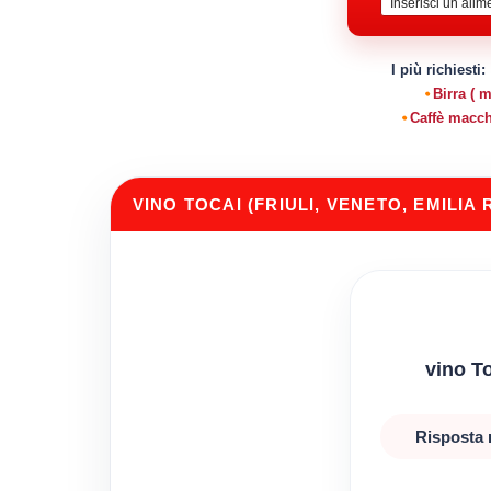
I più richiesti:
Birra ( 
Caffè macch
VINO TOCAI (FRIULI, VENETO, EMILI
vino T
Risposta r