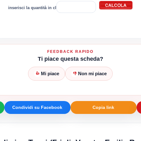
inserisci la quantità in cl
FEEDBACK RAPIDO
Ti piace questa scheda?
Mi piace
Non mi piace
👍
👎
Condividi su Facebook
Copia link