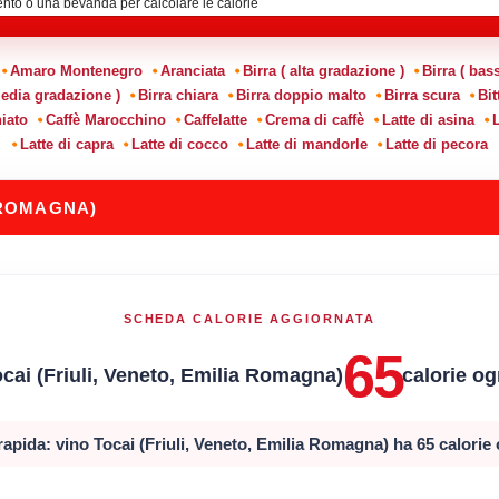
Amaro Montenegro
Aranciata
Birra ( alta gradazione )
Birra ( bas
media gradazione )
Birra chiara
Birra doppio malto
Birra scura
Bit
iato
Caffè Marocchino
Caffelatte
Crema di caffè
Latte di asina
L
Latte di capra
Latte di cocco
Latte di mandorle
Latte di pecora
A ROMAGNA)
SCHEDA CALORIE AGGIORNATA
65
ocai (Friuli, Veneto, Emilia Romagna)
calorie og
apida: vino Tocai (Friuli, Veneto, Emilia Romagna) ha 65 calorie 