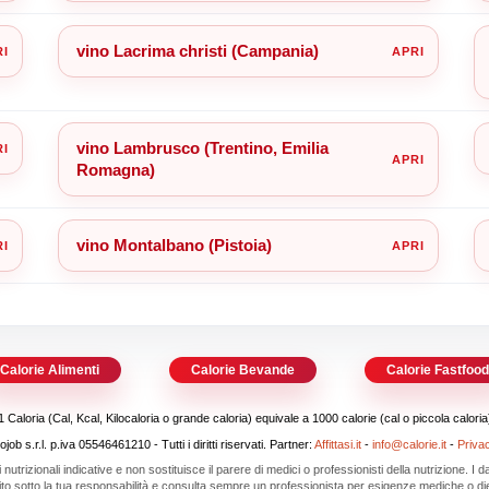
vino Lacrima christi (Campania)
vino Lambrusco (Trentino, Emilia
Romagna)
vino Montalbano (Pistoia)
Calorie Alimenti
Calorie Bevande
Calorie Fastfoo
1 Caloria (Cal, Kcal, Kilocaloria o grande caloria) equivale a 1000 calorie (cal o piccola caloria
b s.r.l. p.iva 05546461210 - Tutti i diritti riservati. Partner:
Affittasi.it
-
info@calorie.it
-
Priva
i nutrizionali indicative e non sostituisce il parere di medici o professionisti della nutrizione. I
 sito sotto la tua responsabilità e consulta sempre un professionista per esigenze mediche o die