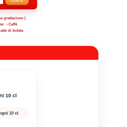
CERCA
sa gradazione )
ter
Caffè
atte di bufala
ni 10 cl
ogni 10 cl.