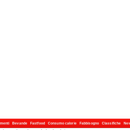
imenti
Bevande
Fastfood
Consumo calorie
Fabbisogno
Classifiche
Ne