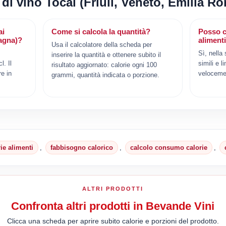
 di vino Tocai (Friuli, Veneto, Emilia 
ai
Come si calcola la quantità?
Posso c
magna)?
aliment
Usa il calcolatore della scheda per
Sì, nella
inserire la quantità e ottenere subito il
. Il
simili e l
risultato aggiornato: calorie ogni 100
e in
veloceme
grammi, quantità indicata o porzione.
rie alimenti
,
fabbisogno calorico
,
calcolo consumo calorie
,
ALTRI PRODOTTI
Confronta altri prodotti in Bevande Vini
Clicca una scheda per aprire subito calorie e porzioni del prodotto.