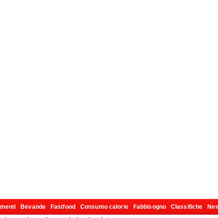
imenti
Bevande
Fastfood
Consumo calorie
Fabbisogno
Classifiche
Ne