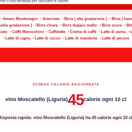
Amaro Montenegro
Aranciata
Birra ( alta gradazione )
Birra ( bas
media gradazione )
Birra chiara
Birra doppio malto
Birra scura
Bit
iato
Caffè Marocchino
Caffelatte
Crema di caffè
Latte di asina
L
Latte di capra
Latte di cocco
Latte di mandorle
Latte di pecora
SCHEDA CALORIE AGGIORNATA
45
vino Moscatello (Liguria)
calorie ogni 10 cl
Risposta rapida: vino Moscatello (Liguria) ha 45 calorie ogni 10 cl