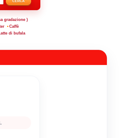
CERCA
sa gradazione )
ter
Caffè
atte di bufala
.