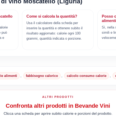
 di vino Moscatello (Liguria)
catello
Come si calcola la quantità?
Posso c
aliment
Usa il calcolatore della scheda per
alorie
Sì, nella
inserire la quantità e ottenere subito il
e può
simili e l
risultato aggiornato: calorie ogni 100
a e
veloceme
grammi, quantità indicata o porzione.
rie alimenti
,
fabbisogno calorico
,
calcolo consumo calorie
,
ALTRI PRODOTTI
Confronta altri prodotti in Bevande Vini
Clicca una scheda per aprire subito calorie e porzioni del prodotto.