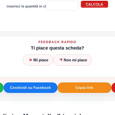
inserisci la quantità in cl
FEEDBACK RAPIDO
Ti piace questa scheda?
Mi piace
Non mi piace
👍
👎
Condividi su Facebook
Copia link