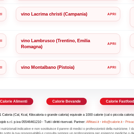
vino Lacrima christi (Campania)
vino Lambrusco (Trentino, Emilia
Romagna)
vino Montalbano (Pistoia)
Calorie Alimenti
Calorie Bevande
Calorie Fastfoo
1 Caloria (Cal, Kcal, Kilocaloria o grande caloria) equivale a 1000 calorie (cal o piccola caloria
b s.r.l. p.iva 05546461210 - Tutti i diritti riservati. Partner:
Affittasi.it
-
info@calorie.it
-
Priva
i nutrizionali indicative e non sostituisce il parere di medici o professionisti della nutrizione. I
 sito sotto la tua responsabilità e consulta sempre un professionista per esigenze mediche o die