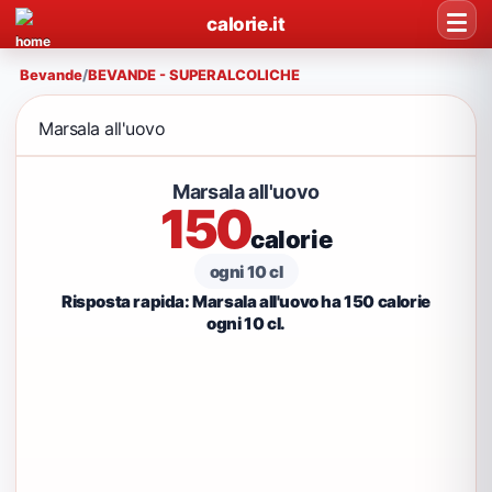
calorie.it
Bevande
/
BEVANDE - SUPERALCOLICHE
Marsala all'uovo
Marsala all'uovo
150
calorie
ogni 10 cl
Risposta rapida: Marsala all'uovo ha 150 calorie
ogni 10 cl.