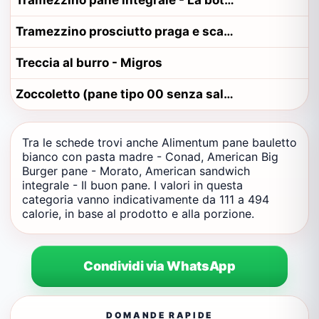
Tramezzino pane integrale - La bottega del panino
Tramezzino prosciutto praga e scamorza con pane - Il Gigante
Treccia al burro - Migros
Zoccoletto (pane tipo 00 senza sale) - FAM s.r.l., Firenze, Viale Mazzini 40
Tra le schede trovi anche Alimentum pane bauletto
bianco con pasta madre - Conad, American Big
Burger pane - Morato, American sandwich
integrale - Il buon pane. I valori in questa
categoria vanno indicativamente da 111 a 494
calorie, in base al prodotto e alla porzione.
Condividi via WhatsApp
DOMANDE RAPIDE