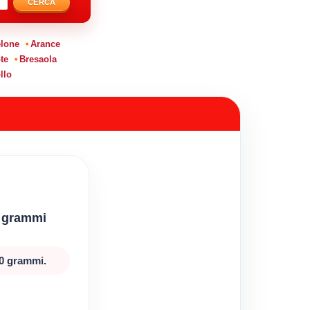
CERCA
lone
Arance
te
Bresaola
llo
0 grammi
00 grammi.