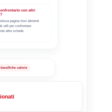
onfrontarlo con altri
i?
 stessa pagina trovi alimenti
ink utili per confrontare
nte altre schede.
classifiche calorie
ionati