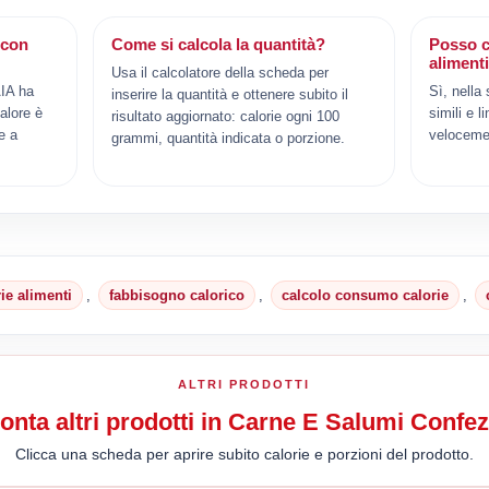
 con
Come si calcola la quantità?
Posso c
aliment
Usa il calcolatore della scheda per
AIA ha
Sì, nella
inserire la quantità e ottenere subito il
alore è
simili e l
risultato aggiornato: calorie ogni 100
e a
veloceme
grammi, quantità indicata o porzione.
rie alimenti
,
fabbisogno calorico
,
calcolo consumo calorie
,
ALTRI PRODOTTI
onta altri prodotti in Carne E Salumi Confez
Clicca una scheda per aprire subito calorie e porzioni del prodotto.