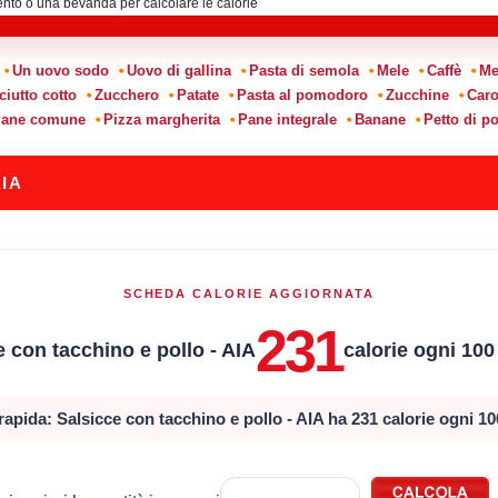
:
Un uovo sodo
Uovo di gallina
Pasta di semola
Mele
Caffè
Me
ciutto cotto
Zucchero
Patate
Pasta al pomodoro
Zucchine
Caro
ane comune
Pizza margherita
Pane integrale
Banane
Petto di po
IA
SCHEDA CALORIE AGGIORNATA
231
e con tacchino e pollo - AIA
calorie ogni 10
rapida: Salsicce con tacchino e pollo - AIA ha 231 calorie ogni 1