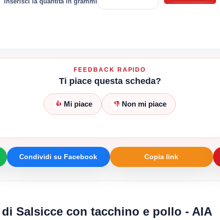
inserisci la quantità in grammi
FEEDBACK RAPIDO
Ti piace questa scheda?
Mi piace
Non mi piace
👍
👎
Condividi su Facebook
Copia link
 di Salsicce con tacchino e pollo - AIA