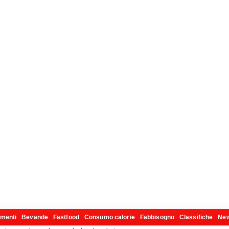
imenti
Bevande
Fastfood
Consumo calorie
Fabbisogno
Classifiche
Ne