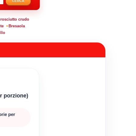
CERCA
rosciutto crudo
te
Bresaola
llo
er porzione)
orie per