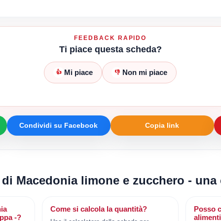
FEEDBACK RAPIDO
Ti piace questa scheda?
Mi piace
Non mi piace
👍
👎
Condividi su Facebook
Copia link
i di Macedonia limone e zucchero - una
ia
Come si calcola la quantità?
Posso c
ppa -?
aliment