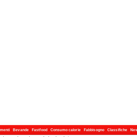
imenti
Bevande
Fastfood
Consumo calorie
Fabbisogno
Classifiche
Ne