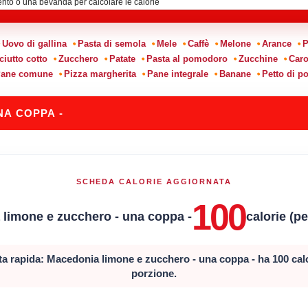
Uovo di gallina
Pasta di semola
Mele
Caffè
Melone
Arance
P
ciutto cotto
Zucchero
Patate
Pasta al pomodoro
Zucchine
Caro
ane comune
Pizza margherita
Pane integrale
Banane
Petto di po
A COPPA -
SCHEDA CALORIE AGGIORNATA
100
limone e zucchero - una coppa -
calorie (p
a rapida: Macedonia limone e zucchero - una coppa - ha 100 cal
porzione.