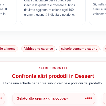
Usa il calcolatore della scheda per
una
Sì, nella
inserire la quantità e ottenere subito il
ne. Il
simili e l
risultato aggiornato: calorie ogni 100
e in
veloceme
grammi, quantità indicata o porzione.
rie alimenti
,
fabbisogno calorico
,
calcolo consumo calorie
,
ALTRI PRODOTTI
Confronta altri prodotti in Dessert
Clicca una scheda per aprire subito calorie e porzioni del prodotto.
Gelato alla crema - una coppa -