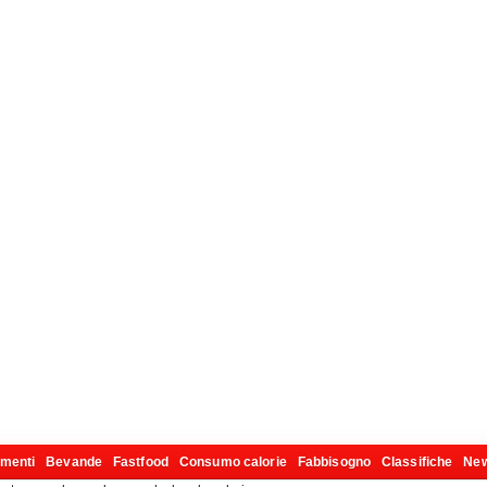
imenti
Bevande
Fastfood
Consumo calorie
Fabbisogno
Classifiche
Ne