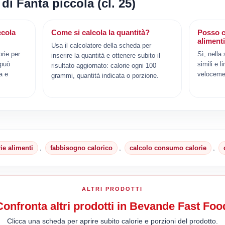
di Fanta piccola (cl. 25)
ccola
Come si calcola la quantità?
Posso c
aliment
Usa il calcolatore della scheda per
orie per
Sì, nella
inserire la quantità e ottenere subito il
 può
simili e l
risultato aggiornato: calorie ogni 100
a e
veloceme
grammi, quantità indicata o porzione.
rie alimenti
,
fabbisogno calorico
,
calcolo consumo calorie
,
ALTRI PRODOTTI
Confronta altri prodotti in Bevande Fast Foo
Clicca una scheda per aprire subito calorie e porzioni del prodotto.