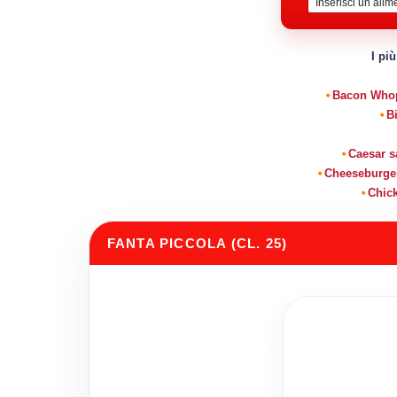
I più
Bacon Whopp
B
Caesar s
Cheeseburger 
Chick
FANTA PICCOLA (CL. 25)