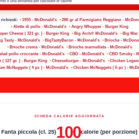
 richiesti:
1955 - McDonald's
280 gr al Parmigiano Reggiano - McDon
Alette di pollo - McDonald's
Angry Whopper - Burger King
er Cheese ( 321 gr. ) - Burger King
Big Arch® McDonald's
Big Mac
ig Tasty - McDonald's
BigTastyBacon - McDonald's
Brioche - McDona
Brioche crema - McDonald's
Brioche marmellata - McDonald's
alad pollo croccante - McDonald's
CBO - McDonald's
CBO Smoky - M
( 127 gr. ) - Burger King
Cheeseburger - McDonald's
Chicken Legen
en McNuggets ( 4 pz ) - McDonald's
Chicken McNuggets ( 6 pz ) - McD
SCHEDA CALORIE AGGIORNATA
100
Fanta piccola (cl. 25)
calorie (per porzione)