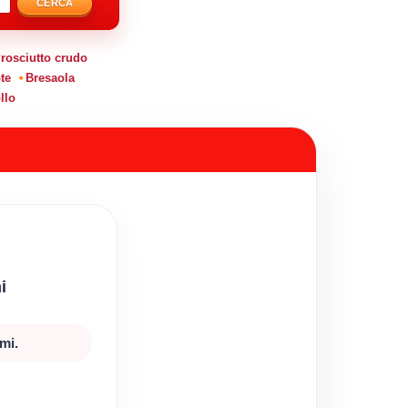
CERCA
rosciutto crudo
te
Bresaola
llo
i
mi.