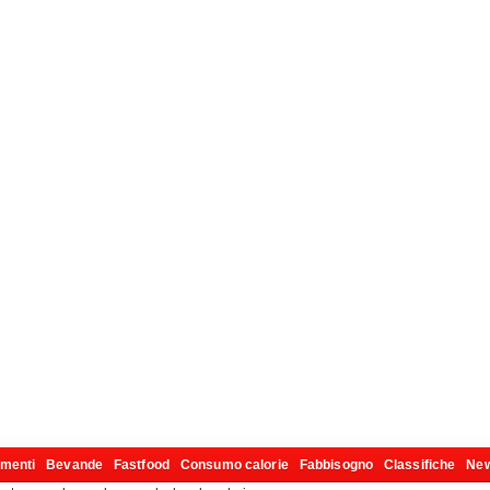
imenti
Bevande
Fastfood
Consumo calorie
Fabbisogno
Classifiche
Ne