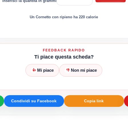
inserisci la quantità in grammi
Un Cornetto con ripieno ha 220 calorie
FEEDBACK RAPIDO
Ti piace questa scheda?
Mi piace
Non mi piace
👍
👎
Condividi su Facebook
Copia link