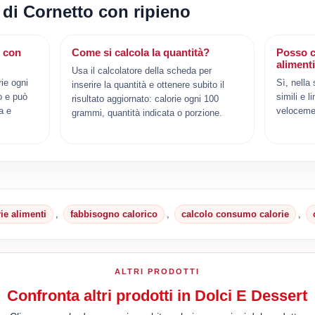
 di Cornetto con ripieno
o con
Come si calcola la quantità?
Posso c
aliment
Usa il calcolatore della scheda per
ie ogni
Sì, nella
inserire la quantità e ottenere subito il
o e può
simili e l
risultato aggiornato: calorie ogni 100
a e
veloceme
grammi, quantità indicata o porzione.
rie alimenti
,
fabbisogno calorico
,
calcolo consumo calorie
,
ALTRI PRODOTTI
Confronta altri prodotti in Dolci E Dessert