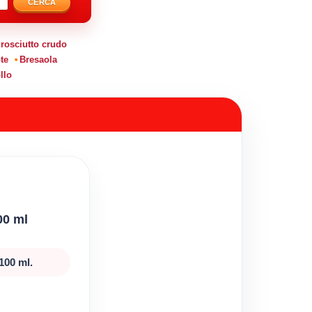
CERCA
rosciutto crudo
te
Bresaola
llo
00 ml
100 ml.