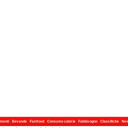
imenti
Bevande
Fastfood
Consumo calorie
Fabbisogno
Classifiche
Ne