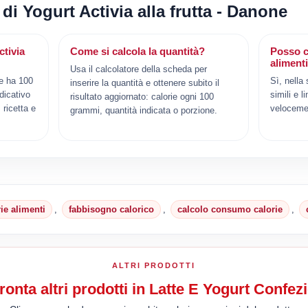
 di Yogurt Activia alla frutta - Danone
ctivia
Come si calcola la quantità?
Posso c
aliment
Usa il calcolatore della scheda per
ne ha 100
Sì, nella
inserire la quantità e ottenere subito il
ndicativo
simili e l
risultato aggiornato: calorie ogni 100
ricetta e
veloceme
grammi, quantità indicata o porzione.
rie alimenti
,
fabbisogno calorico
,
calcolo consumo calorie
,
ALTRI PRODOTTI
onta altri prodotti in Latte E Yogurt Confezi