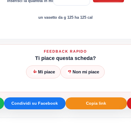
inserisci la quantità in ml
un vasetto da g 125 ha 125 cal
FEEDBACK RAPIDO
Ti piace questa scheda?
Mi piace
Non mi piace
👍
👎
Condividi su Facebook
Copia link