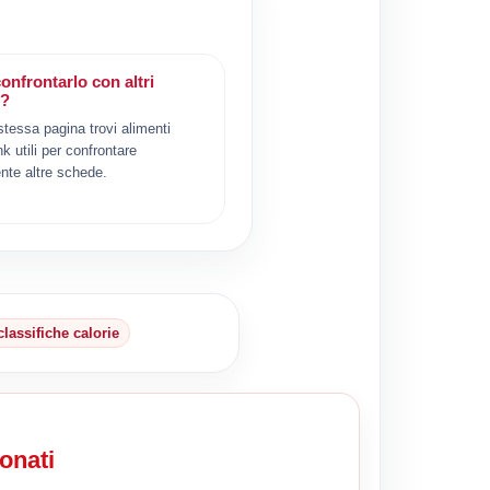
onfrontarlo con altri
i?
 stessa pagina trovi alimenti
ink utili per confrontare
nte altre schede.
classifiche calorie
onati