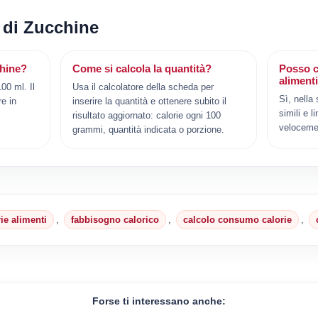
i di Zucchine
hine?
Come si calcola la quantità?
Posso c
aliment
00 ml. Il
Usa il calcolatore della scheda per
Sì, nella
e in
inserire la quantità e ottenere subito il
simili e l
risultato aggiornato: calorie ogni 100
veloceme
grammi, quantità indicata o porzione.
rie alimenti
,
fabbisogno calorico
,
calcolo consumo calorie
,
Forse ti interessano anche: