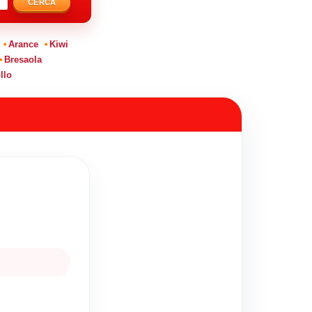
CERCA
Arance
Kiwi
Bresaola
llo