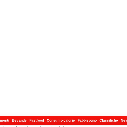
imenti
Bevande
Fastfood
Consumo calorie
Fabbisogno
Classifiche
Ne