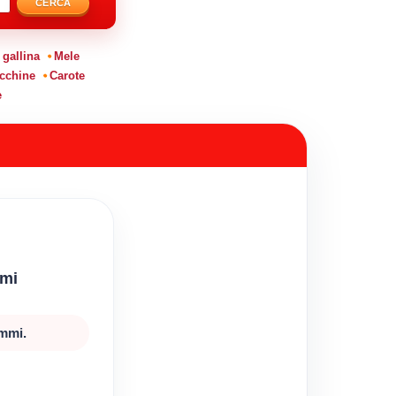
CERCA
 gallina
Mele
cchine
Carote
e
mmi
ammi.