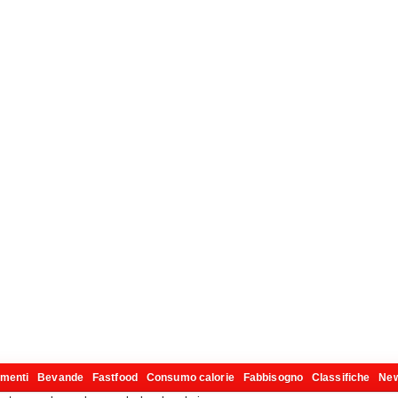
imenti
Bevande
Fastfood
Consumo calorie
Fabbisogno
Classifiche
Ne