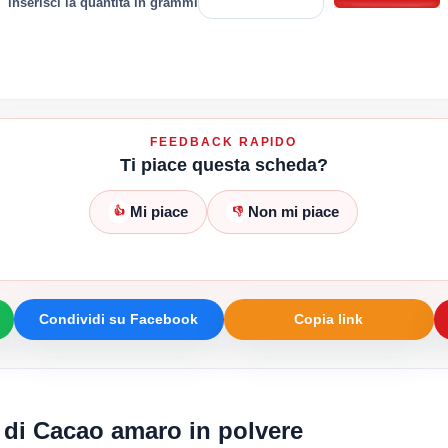
inserisci la quantità in grammi
FEEDBACK RAPIDO
Ti piace questa scheda?
Mi piace
Non mi piace
👍
👎
Condividi su Facebook
Copia link
i di Cacao amaro in polvere