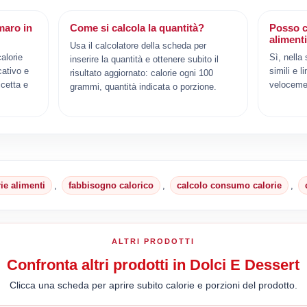
maro in
Come si calcola la quantità?
Posso c
aliment
Usa il calcolatore della scheda per
alorie
Sì, nella
inserire la quantità e ottenere subito il
cativo e
simili e l
risultato aggiornato: calorie ogni 100
cetta e
veloceme
grammi, quantità indicata o porzione.
rie alimenti
,
fabbisogno calorico
,
calcolo consumo calorie
,
ALTRI PRODOTTI
Confronta altri prodotti in Dolci E Dessert
Clicca una scheda per aprire subito calorie e porzioni del prodotto.