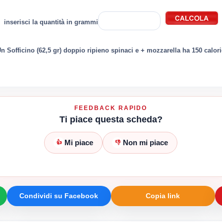
inserisci la quantità in grammi
n Sofficino (62,5 gr) doppio ripieno spinaci e + mozzarella ha 150 calor
FEEDBACK RAPIDO
Ti piace questa scheda?
Mi piace
Non mi piace
👍
👎
Condividi su Facebook
Copia link