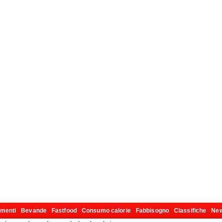
imenti
Bevande
Fastfood
Consumo calorie
Fabbisogno
Classifiche
Ne