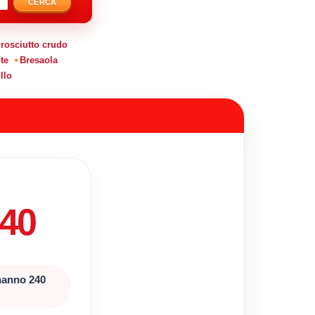
CERCA
rosciutto crudo
te
Bresaola
llo
40
 hanno 240