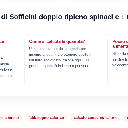
 di Sofficini doppio ripieno spinaci e + 
cini
Come si calcola la quantità?
Posso c
aliment
Usa il calcolatore della scheda per
Sì, nella
inserire la quantità e ottenere subito il
 +
simili e l
risultato aggiornato: calorie ogni 100
alorie
veloceme
grammi, quantità indicata o porzione.
cativo e
cetta e
rie alimenti
,
fabbisogno calorico
,
calcolo consumo calorie
,