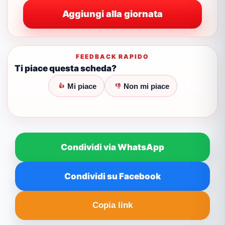
Aggiungi alla giornata
FEEDBACK RAPIDO
Ti piace questa scheda?
Mi piace
Non mi piace
👍
👎
Condividi via WhatsApp
Condividi su Facebook
Copia link